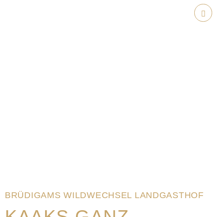
Weiter
zum
Hau
Inhalt
BRÜDIGAMS WILDWECHSEL LANDGASTHOF
KAAKS GANZ