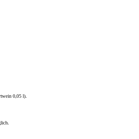
twein 0,05 l).
lich.