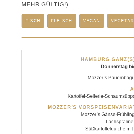
MEHR GÜLTIG!)
FISCH
FLEISCH
VEGAN
VEGETAR
HAMBURG GANZ(S)
Donnerstag bi
Mozzer’s Bauernbague
Kartoffel-Sellerie-Schaumsüp
MOZZER’S VORSPEISENVARIA
Mozzer’s Gänse-Frühlings
Lachspraline
Süßkartoffelquiche mi