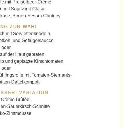
lle mit Preiselbeer-Crème
e mit Soja-Zimt-Glasur
nkäse, Birnen-Sesam-Chutney
NG ZUR WAHL
ch mit Serviettenknödeln,
otkohl und Geflügelsaucce
oder
 auf der Haut gebraten
tto und geplatzte Kirschtomaten
oder
lingsrolle mit Tomaten-Sternanis-
itten-Dattelkompott
ESSERTVARIATION
l Crème Brûlée,
en-Sauerkirsch-Schnitte
ko-Zimtmousse