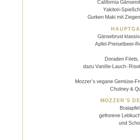
California Gänsero
Yakitori-Spießch
Gurken Maki mit Ziege
HAUPTGA
Gänsebrust klassis
Apfel-Preiselbeer-R
Doraden Filets,
dazu Vanille-Lauch- Riso
Mozzer’s vegane Gemüse-Früh
Chutney & Qu
MOZZER’S D
Bratapfe
gefrorene Lebkuch
und Scho