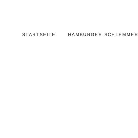
Weiter
Hamburg
zum
Kulinarisch
Inhalt
STARTSEITE
HAMBURGER SCHLEMMER