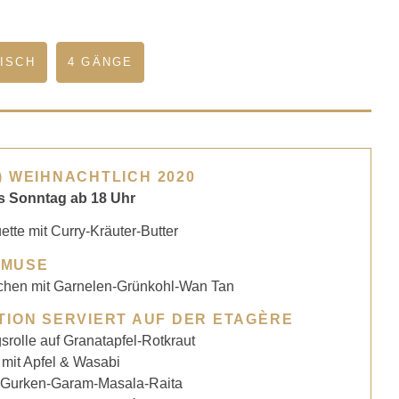
ISCH
4 GÄNGE
 WEIHNACHTLICH 2020
s Sonntag ab 18 Uhr
tte mit Curry-Kräuter-Butter
AMUSE
pchen mit Garnelen-Grünkohl-Wan Tan
TION SERVIERT AUF DER ETAGÈRE
rolle auf Granatapfel-Rotkraut
 mit Apfel & Wasabi
t Gurken-Garam-Masala-Raita