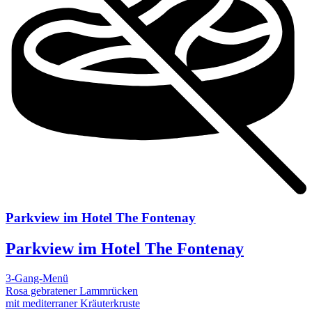
Parkview im Hotel The Fontenay
Parkview im Hotel The Fontenay
3-Gang-Menü
Rosa gebratener Lammrücken
mit mediterraner Kräuterkruste