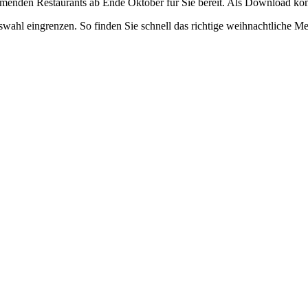
nehmenden Restaurants ab Ende Oktober für Sie bereit. Als Download kön
wahl eingrenzen. So finden Sie schnell das richtige weihnachtliche M