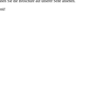
nen Sie die Broschüre auf unserer Seite ansehen.
enü!